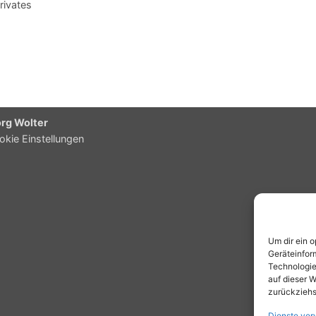
rivates
örg Wolter
okie Einstellungen
Um dir ein 
Geräteinfor
Technologie
auf dieser W
zurückziehs
Dienste ver