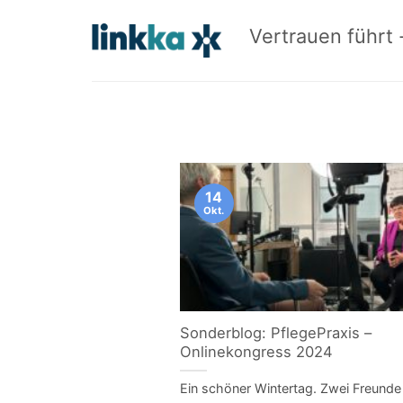
Zum
Inhalt
Vertrauen führt -
springen
14
Okt.
Sonderblog: PflegePraxis –
Onlinekongress 2024
Ein schöner Wintertag. Zwei Freund